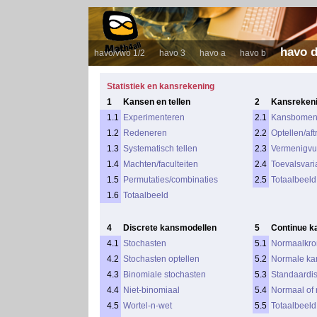
havo 
havo/vwo 1/2
havo 3
havo a
havo b
Statistiek en kansrekening
1
Kansen en tellen
2
Kansreken
1.1
Experimenteren
2.1
Kansbome
1.2
Redeneren
2.2
Optellen/af
1.3
Systematisch tellen
2.3
Vermenigvu
1.4
Machten/faculteiten
2.4
Toevalsvari
1.5
Permutaties/combinaties
2.5
Totaalbeeld
1.6
Totaalbeeld
4
Discrete kansmodellen
5
Continue k
4.1
Stochasten
5.1
Normaalkr
4.2
Stochasten optellen
5.2
Normale ka
4.3
Binomiale stochasten
5.3
Standaardi
4.4
Niet-binomiaal
5.4
Normaal of 
4.5
Wortel-n-wet
5.5
Totaalbeeld