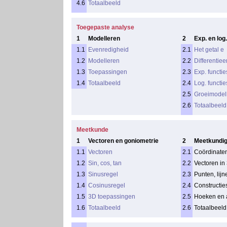
4.6
Totaalbeeld
Toegepaste analyse
1
Modelleren
2
Exp. en log.
1.1
Evenredigheid
2.1
Het getal e
1.2
Modelleren
2.2
Differentiee
1.3
Toepassingen
2.3
Exp. functie
1.4
Totaalbeeld
2.4
Log. functie
2.5
Groeimodel
2.6
Totaalbeeld
Meetkunde
1
Vectoren en goniometrie
2
Meetkundig
1.1
Vectoren
2.1
Coördinaten
1.2
Sin, cos, tan
2.2
Vectoren in
1.3
Sinusregel
2.3
Punten, lijn
1.4
Cosinusregel
2.4
Constructie
1.5
3D toepassingen
2.5
Hoeken en 
1.6
Totaalbeeld
2.6
Totaalbeeld