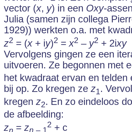
vector (
x
,
y
) in een
Oxy
-assen
Julia (samen zijn collega Pie
1929)) werkten o.a. met kwa
2
2
2
2
z
= (
x
+ i
y
)
=
x
–
y
+ 2i
xy
Vervolgens gingen ze een itera
uitvoeren. Ze begonnen met 
het kwadraat ervan en telden
bij op. Zo kregen ze
z
. Verv
1
kregen
z
. En zo eindeloos do
2
de afbeelding:
2
z
=
z
+ c
n
n
– 1