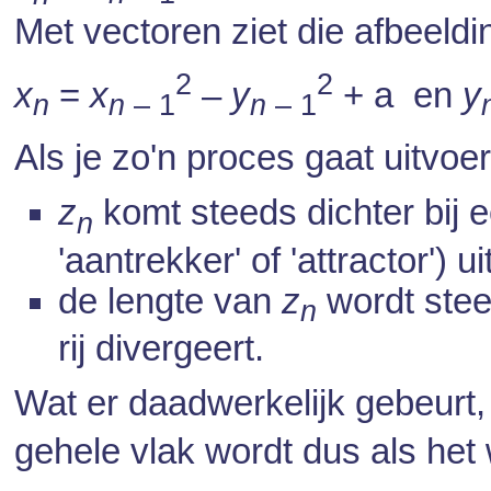
Met vectoren ziet die afbeeldin
2
2
x
=
x
–
y
+ a en
y
n
n
– 1
n
– 1
Als je zo'n proces gaat uitvoe
z
komt steeds dichter bij 
n
'aantrekker' of 'attractor') u
de lengte van
z
wordt stee
n
rij divergeert.
Wat er daadwerkelijk gebeurt
gehele vlak wordt dus als het 