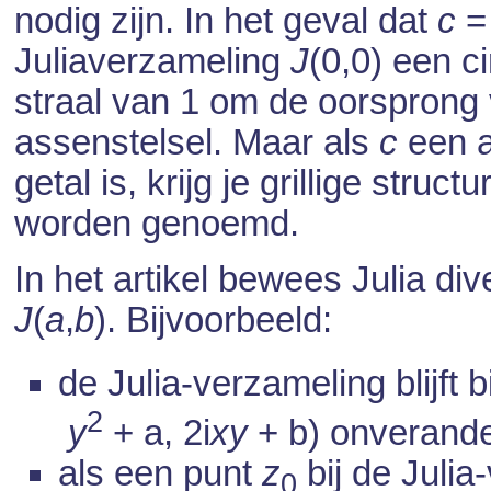
nodig zijn. In het geval dat
c
= 
Juliaverzameling
J
(0,0) een c
straal van 1 om de oorsprong
assenstelsel. Maar als
c
een a
getal is, krijg je grillige stru
worden genoemd.
In het artikel bewees Julia di
J
(
a
,
b
). Bijvoorbeeld:
de Julia-verzameling blijft b
2
y
+ a, 2i
xy
+ b) onverande
als een punt
z
bij de Julia
0