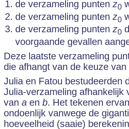
de verzameling punten
z
w
0
de verzameling punten
z
w
0
de verzameling punten
z
d
0
voorgaande gevallen aange
Deze laatste verzameling pun
die afhangt van de keuze va
Julia en Fatou bestudeerden 
Julia-verzameling afhankelijk
van
a
en
b
. Het tekenen ervan
ondoenlijk vanwege de gigant
hoeveelheid (saaie) berekenin