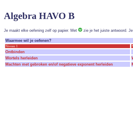
Algebra HAVO B
Je maakt elke oefening zelf op papier. Met
zie je het juiste antwoord. J
Waarmee wil je oefenen?
Niveau 1
Ontbinden
Wortels herleiden
Machten met gebroken en/of negatieve exponent herleiden